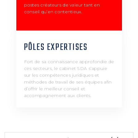
postes créateurs de valeur tant en
conseil qu’en contentieux.
PÔLES EXPERTISES
Fort de sa connaissance approfondie de
ces secteurs, le cabinet SDA s’appuie
sur les compétences juridiques et
méthodes de travail de ses équipes afin
d’offrir le meilleur conseil et
accompagnement aux clients.