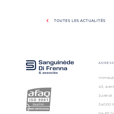
TOUTES LES ACTUALITÉS
ADRESS
Immeubl
43, ave
Juvénal
34000 M
04 67 0