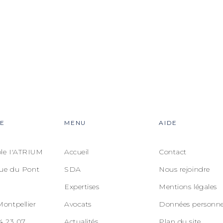
E
MENU
AIDE
e I'ATRIUM
Accueil
Contact
nue du Pont
SDA
Nous rejoindre
Expertises
Mentions légales
ontpellier
Avocats
Données personne
4 23 07
Actualités
Plan du site