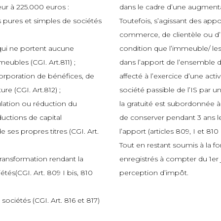
ieur à 225.000 euros :
dans le cadre d’une augmentati
s pures et simples de sociétés
Toutefois, s’agissant des app
commerce, de clientèle ou d’
 qui ne portent aucune
condition que l’immeuble/ les
ubles (CGI. Art.811) ;
dans l’apport de l’ensemble d
corporation de bénéfices, de
affecté à l’exercice d’une acti
re (CGI. Art.812) ;
société passible de l’IS par
ulation ou réduction du
la gratuité est subordonnée à
uctions de capital
de conserver pendant 3 ans le
e ses propres titres (CGI. Art.
l’apport (articles 809, I et 810
Tout en restant soumis à la fo
ransformation rendant la
enregistrés à compter du 1er j
étés(CGI. Art. 809 I bis, 810
perception d’impôt.
 sociétés (CGI. Art. 816 et 817)