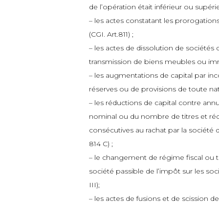
de l’opération était inférieur ou supér
– les actes constatant les prorogation
(CGI. Art.811) ;
– les actes de dissolution de sociétés
transmission de biens meubles ou imme
– les augmentations de capital par in
réserves ou de provisions de toute natu
– les réductions de capital contre ann
nominal ou du nombre de titres et réd
consécutives au rachat par la société d
814 C) ;
– le changement de régime fiscal ou t
société passible de l’impôt sur les soci
III);
– les actes de fusions et de scission de