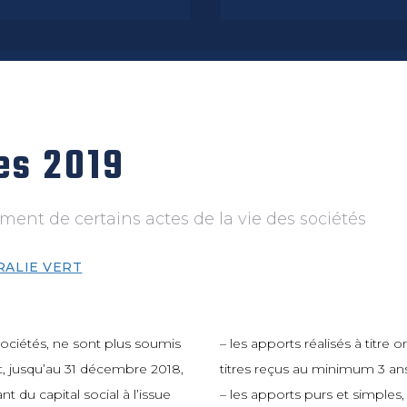
es 2019
ement de certains actes de la vie des sociétés
RALIE VERT
s sociétés, ne sont plus soumis
– les apports réalisés à titre 
t, jusqu’au 31 décembre 2018,
titres reçus au minimum 3 ans (
 du capital social à l’issue
– les apports purs et simples, 