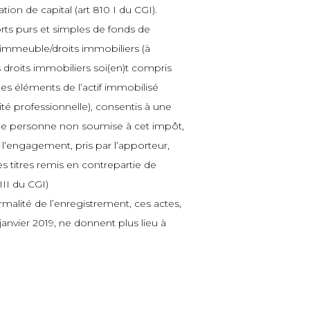
on de capital (art 810 I du CGI).
orts purs et simples de fonds de
immeuble/droits immobiliers (à
 droits immobiliers soi(en)t compris
es éléments de l’actif immobilisé
vité professionnelle), consentis à une
 une personne non soumise à cet impôt,
 l’engagement, pris par l’apporteur,
s titres remis en contrepartie de
 III du CGI)
rmalité de l’enregistrement, ces actes,
anvier 2019, ne donnent plus lieu à